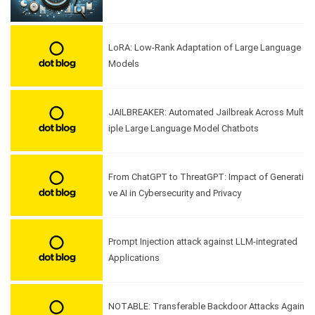
LoRA: Low-Rank Adaptation of Large Language
Models
JAILBREAKER: Automated Jailbreak Across Mult
iple Large Language Model Chatbots
From ChatGPT to ThreatGPT: Impact of Generati
ve AI in Cybersecurity and Privacy
Prompt Injection attack against LLM-integrated
Applications
NOTABLE: Transferable Backdoor Attacks Again