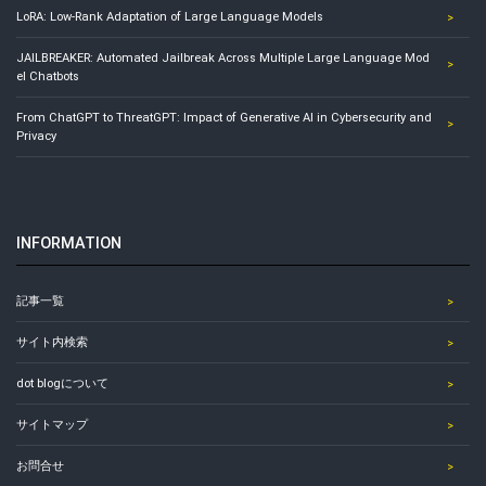
LoRA: Low-Rank Adaptation of Large Language Models
JAILBREAKER: Automated Jailbreak Across Multiple Large Language Mod
el Chatbots
From ChatGPT to ThreatGPT: Impact of Generative AI in Cybersecurity and
Privacy
INFORMATION
記事一覧
サイト内検索
dot blogについて
サイトマップ
お問合せ