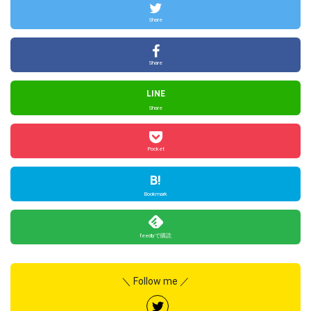
Share
Share
LINE
Share
Pocket
B!
Bookmark
feedlyで購読
＼ Follow me ／