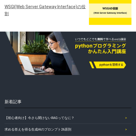
WSGI(Web Server Gateway Interface)の役
割
新着記事
【初心者向け】今さら聞けないRAGってなに？
求める答えを得る生成AIのプロンプト26原則