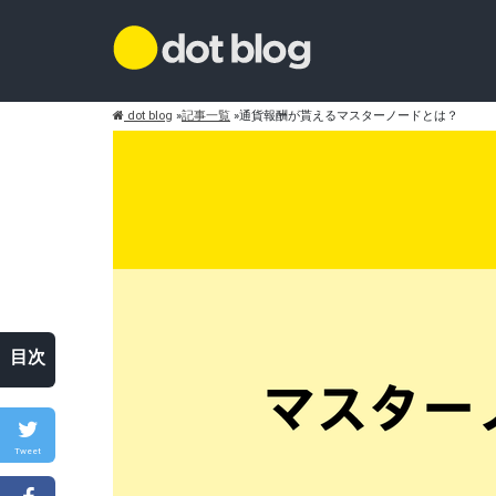
dot blog
»
記事一覧
»
通貨報酬が貰えるマスターノードとは？
目次
Tweet