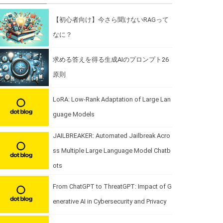
【初心者向け】今さら聞けないRAGって
なに？
求める答えを得る生成AIのプロンプト26
原則
LoRA: Low-Rank Adaptation of Large Lan
guage Models
JAILBREAKER: Automated Jailbreak Acro
ss Multiple Large Language Model Chatb
ots
From ChatGPT to ThreatGPT: Impact of G
enerative AI in Cybersecurity and Privacy