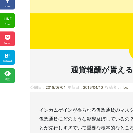
Share
LINE
Share
Pocket
B!
Bookmark
通貨報酬が貰え
購読
公開日：
2018/03/04
更新日：
2019/04/10
投稿者：
n bit
インカムゲインが得られる仮想通貨のマス
仮想通貨にどのような影響及ぼしているの
とが先行しすぎていて重要な根本的なとこ