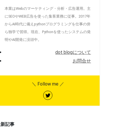
本業はWebのマーケティング・分析・広告運用。主
にSEOやWEB広告を使った集客業務に従事。2017年
からAI時代に備えpythonプログラミングを仕事の傍
ら独学で習得。現在、Pythonを使ったシステムの発
明やAI開発に没頭中。
dot blogについて
お問合せ
＼ Follow me ／
最新記事