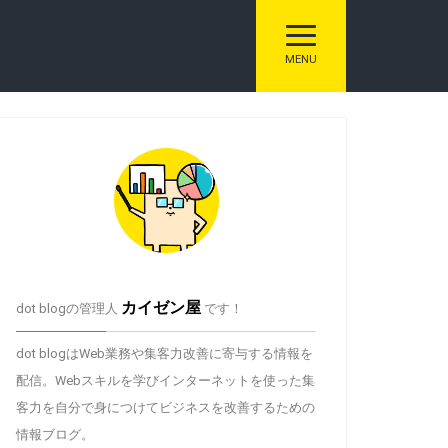
トグル ナビゲーシ
MENU
カイゼン屋
dot blogの管理人
です！
dot blogはWeb業務や集客力改善に寄与する情報を
配信。Webスキルを学びインターネットを使った集
客力を自分で身につけてビジネスを改善するための
情報ブログ。