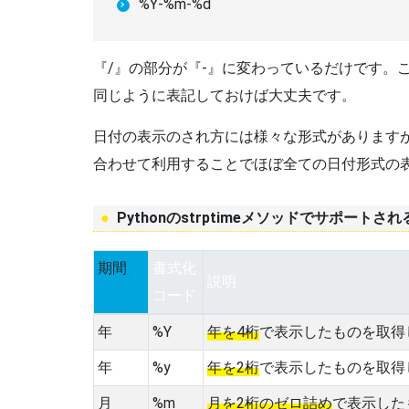
%Y-%m-%d
『/』の部分が『-』に変わっているだけです。
同じように表記しておけば大丈夫です。
日付の表示のされ方には様々な形式があります
合わせて利用することでほぼ全ての日付形式の
Pythonのstrptimeメソッドでサポート
期間
書式化
説明
コード
年
%Y
年を4桁
で表示したものを取得
年
%y
年を2桁
で表示したものを取得
月
%m
月を2桁のゼロ詰め
で表示した