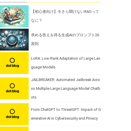
【初心者向け】今さら聞けないRAGって
なに？
求める答えを得る生成AIのプロンプト26
原則
LoRA: Low-Rank Adaptation of Large Lan
guage Models
JAILBREAKER: Automated Jailbreak Acro
ss Multiple Large Language Model Chatb
ots
From ChatGPT to ThreatGPT: Impact of G
enerative AI in Cybersecurity and Privacy