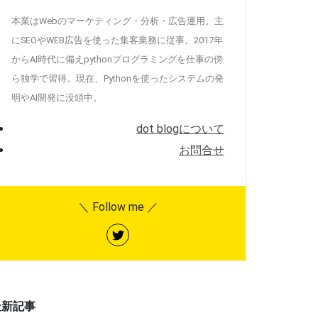
本業はWebのマーケティング・分析・広告運用。主
にSEOやWEB広告を使った集客業務に従事。2017年
からAI時代に備えpythonプログラミングを仕事の傍
ら独学で習得。現在、Pythonを使ったシステムの発
明やAI開発に没頭中。
dot blogについて
お問合せ
＼ Follow me ／
最新記事