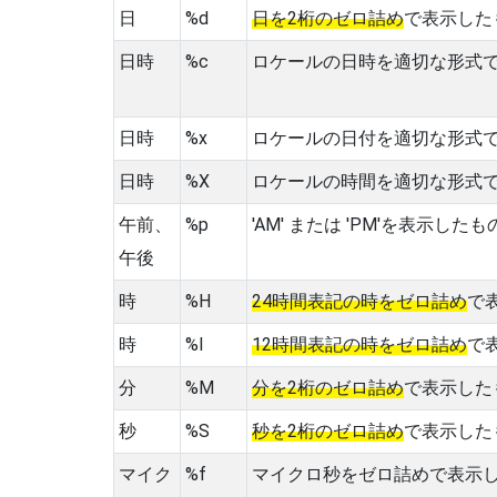
日
%d
日を2桁のゼロ詰め
で表示した
日時
%c
ロケールの日時を適切な形式
日時
%x
ロケールの日付を適切な形式
日時
%X
ロケールの時間を適切な形式
午前、
%p
'AM' または 'PM'を表示し
午後
時
%H
24時間表記の時をゼロ詰め
で
時
%I
12時間表記の時をゼロ詰め
で
分
%M
分を2桁のゼロ詰め
で表示した
秒
%S
秒を2桁のゼロ詰め
で表示した
マイク
%f
マイクロ秒をゼロ詰めで表示