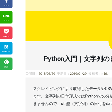
Share
LINE
Share
Pocket
B!
Bookmark
Python入門｜文字列の
購読
公開日：
2018/06/29
更新日：
2019/01/29
投稿者：
n bit
スクレイピングにより取得したデータやCS
ます。文字列の日付形式ではPythonでの
きませんので、str型（文字列）の日付をda