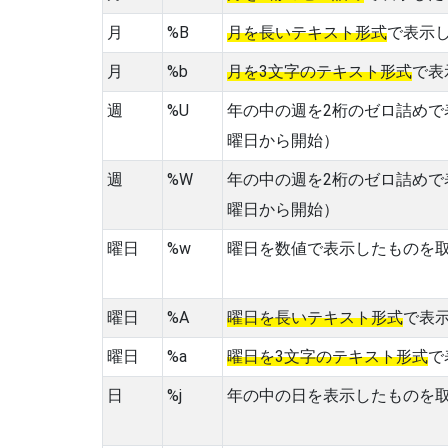
月
%B
月を長いテキスト形式
で表示
月
%b
月を3文字のテキスト形式
で表
週
%U
年の中の週を2桁のゼロ詰めで
曜日から開始）
週
%W
年の中の週を2桁のゼロ詰めで
曜日から開始）
曜日
%w
曜日を数値で表示したものを
曜日
%A
曜日を長いテキスト形式
で表
曜日
%a
曜日を3文字のテキスト形式
で
日
%j
年の中の日を表示したものを