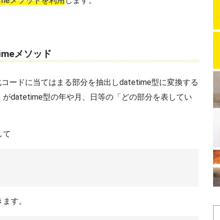
timeメソッドを利用
します。
ptimeメソッド
化コードに当てはまる部分を抽出しdatetime型に変換する
datetime型の年や月、日等の「どの部分を表してい
して
きます。