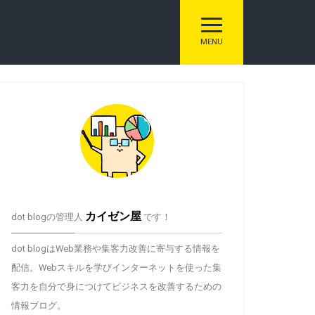
トグル ナビゲーシ
MENU
カイゼン屋
dot blogの管理人
です！
dot blogはWeb業務や集客力改善に寄与する情報を
配信。Webスキルを学びインターネットを使った集
客力を自分で身につけてビジネスを改善するための
情報ブログ。