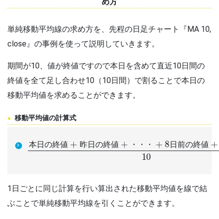
め方
単純移動平均線の求め方を、先程の日足チャート『MA 10,
close』の事例を使って説明していきます。
期間が10、値が終値ですので本日を含めて直近10日間の
終値を全て足し合わせ10（10日間）で割ることで本日の
移動平均値を求めることができます。
移動平均値の計算式
本
値
日
10
の
終
値
+
昨
日
の
終
値
+
・
・
・
+
8
日
前
の
終
値
本
日
の
終
値
昨
日
の
終
値
・
・
・
日
前
の
終
値
1日ごとに同じ計算を行い算出された移動平均値を線で結
ぶことで単純移動平均線を引くことができます。