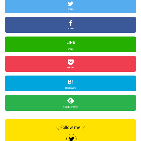
Share
Share
LINE
Share
Pocket
B!
Bookmark
feedlyで購読
＼ Follow me ／