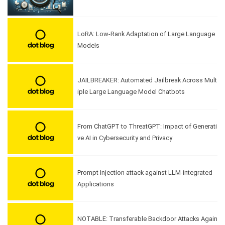
LoRA: Low-Rank Adaptation of Large Language
Models
JAILBREAKER: Automated Jailbreak Across Mult
iple Large Language Model Chatbots
From ChatGPT to ThreatGPT: Impact of Generati
ve AI in Cybersecurity and Privacy
Prompt Injection attack against LLM-integrated
Applications
NOTABLE: Transferable Backdoor Attacks Again