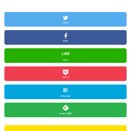
Share
Share
LINE
Share
Pocket
B!
Bookmark
feedlyで購読