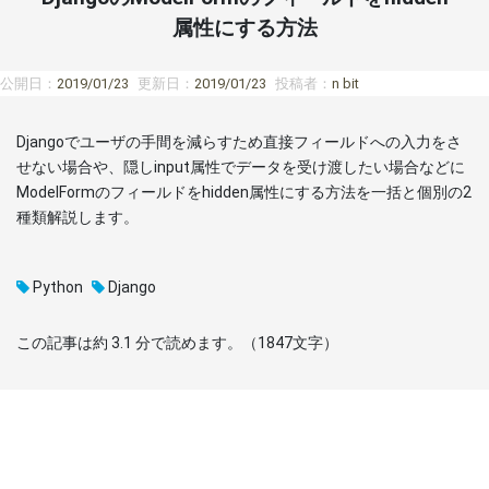
属性にする方法
公開日：
2019/01/23
更新日：
2019/01/23
投稿者：
n bit
Djangoでユーザの手間を減らすため直接フィールドへの入力をさ
せない場合や、隠しinput属性でデータを受け渡したい場合などに
ModelFormのフィールドをhidden属性にする方法を一括と個別の2
種類解説します。
Python
Django
この記事は約
3.1
分で読めます。（
1847
文字）