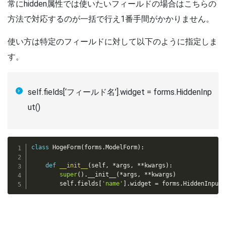
常にhidden属性では使いたいフィールドの場合はこちらの
方法で対応するのが一括で行え1番手間がかかりません。
使い方は特定のフィールドに対して以下のように指定しま
す。
self.fields[‘フィールド名’].widget = forms.HiddenInp
ut()
class
HogeForm
(
forms
.
ModelForm
)
:
def
__init__
(
self
,
*
args
,
**
kwargs
)
:
super
(
)
.
__init__
(
*
args
,
**
kwargs
)
        self
.
fields
[
'name'
]
.
widget 
=
 forms
.
HiddenInput
(