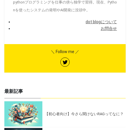
pythonプログラミングを仕事の傍ら独学で習得。現在、Pytho
nを使ったシステムの発明やAI開発に没頭中。
dot blogについて
お問合せ
＼ Follow me ／
最新記事
【初心者向け】今さら聞けないRAGってなに？