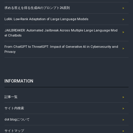
求める答えを得る生成AIのプロンプト26原則
LoRA: Low-Rank Adaptation of Large Language Models
JAILBREAKER: Automated Jailbreak Across Multiple Large Language Mod
el Chatbots
From ChatGPT to ThreatGPT: Impact of Generative AI in Cybersecurity and
Privacy
INFORMATION
記事一覧
サイト内検索
dot blogについて
サイトマップ