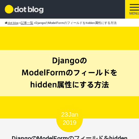
ト
MEN
dot blog
»
記事一覧
»
DjangoのModelFormのフィールドをhidden属性にする方法
23
Jan
2019
DjangoのModelFormのフィールドをhidden