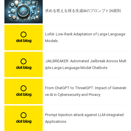
求める答えを得る生成AIのプロンプト26原則
LoRA: Low-Rank Adaptation of Large Language
Models
JAILBREAKER: Automated Jailbreak Across Mult
iple Large Language Model Chatbots
From ChatGPT to ThreatGPT: Impact of Generati
ve AI in Cybersecurity and Privacy
Prompt Injection attack against LLM-integrated
Applications