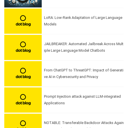
LoRA: Low-Rank Adaptation of Large Language
Models
JAILBREAKER: Automated Jailbreak Across Mult
iple Large Language Model Chatbots
From ChatGPT to ThreatGPT: Impact of Generati
ve AI in Cybersecurity and Privacy
Prompt Injection attack against LLM-integrated
Applications
NOTABLE: Transferable Backdoor Attacks Again