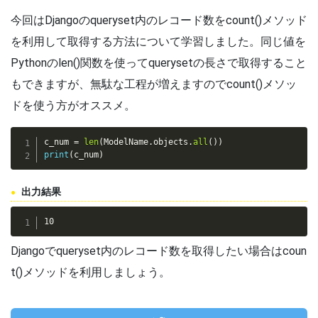
今回はDjangoのqueryset内のレコード数をcount()メソッド
を利用して取得する方法について学習しました。同じ値を
Pythonのlen()関数を使ってquerysetの長さで取得すること
もできますが、無駄な工程が増えますのでcount()メソッ
ドを使う方がオススメ。
c_num 
=
len
(
ModelName
.
objects
.
all
(
)
)
print
(
c_num
)
出力結果
10
Djangoでqueryset内のレコード数を取得したい場合はcoun
t()メソッドを利用しましょう。