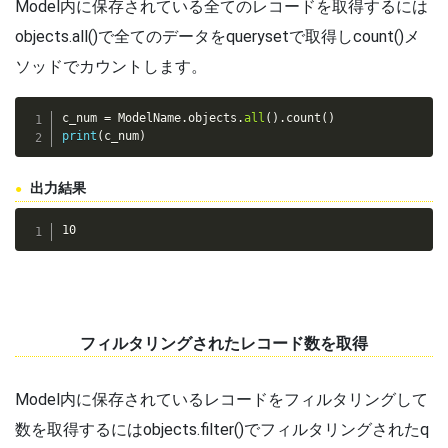
Model内に保存されている全てのレコードを取得するには
objects.all()で全てのデータをquerysetで取得しcount()メ
ソッドでカウントします。
c_num 
=
 ModelName
.
objects
.
all
(
)
.
count
(
)
print
(
c_num
)
出力結果
10
フィルタリングされたレコード数を取得
Model内に保存されているレコードをフィルタリングして
数を取得するにはobjects.filter()でフィルタリングされたq