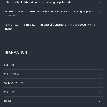
LoRA: Low-Rank Adaptation of Large Language Models
JAILBREAKER: Automated Jailbreak Across Multiple Large Language Mod
el Chatbots
From ChatGPT to ThreatGPT: Impact of Generative AI in Cybersecurity and
Privacy
INFORMATION
記事一覧
サイト内検索
dot blogについて
サイトマップ
お問合せ