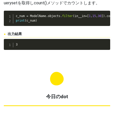
uerysetを取得しcount()メソッドでカウントします。
c_num 
=
 ModelName
.
objects
.
filter
(
in__in
=
[
1
,
15
,
30
]
)
.
coun
print
(
c_num
)
出力結果
3
今日のdot