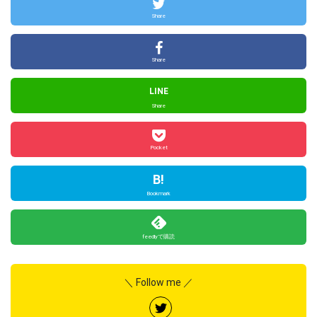
Share
Share
LINE
Share
Pocket
B!
Bookmark
feedlyで購読
＼ Follow me ／