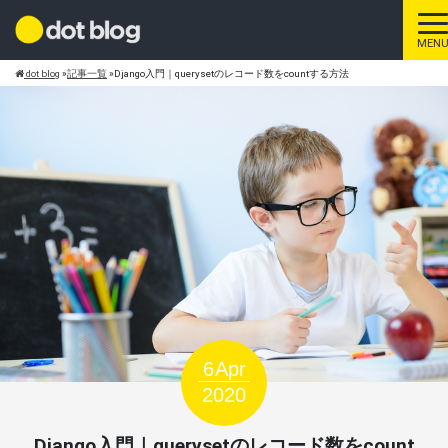
ト
MEN
dot blog
»
記事一覧
»
Django入門｜querysetのレコード数をcountする方法
6
Apr
2020
Django入門｜querysetのレコード数をcount