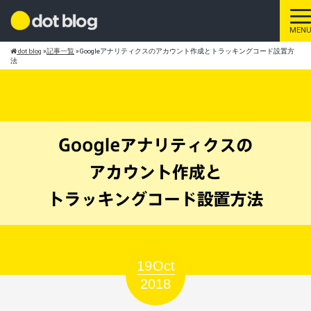
ト
MEN
dot blog
»
記事一覧
»
Googleアナリティクスのアカウント作成とトラッキングコード設置方
法
19
Oct
2018