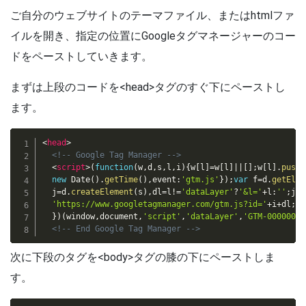
ご自分のウェブサイトのテーマファイル、またはhtmlファ
イルを開き、指定の位置にGoogleタグマネージャーのコー
ドをペーストしていきます。
まずは上段のコードを<head>タグのすぐ下にペーストし
ます。
<
head
>
<!-- Google Tag Manager -->
<
script
>
(
function
(
w
,
d
,
s
,
l
,
i
)
{
w
[
l
]
=
w
[
l
]
||
[
]
;
w
[
l
]
.
push
(
new
Date
(
)
.
getTime
(
)
,
event
:
'gtm.js'
}
)
;
var
 f
=
d
.
getElem
  j
=
d
.
createElement
(
s
)
,
dl
=
l
!=
'dataLayer'
?
'&l='
+
l
:
''
;
j
.
a
'https://www.googletagmanager.com/gtm.js?id='
+
i
+
dl
;
f
.
}
)
(
window
,
document
,
'script'
,
'dataLayer'
,
'GTM-0000000'
<!-- End Google Tag Manager -->
次に下段のタグを<body>タグの膝の下にペーストしま
す。