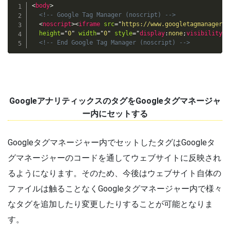
<
body
>
<!-- Google Tag Manager (noscript) -->
<
noscript
>
<
iframe
src
=
"
https://www.googletagmanager.c
height
=
"
0
"
width
=
"
0
"
style
="
display
:
none
;
visibility
:
h
<!-- End Google Tag Manager (noscript) -->
GoogleアナリティックスのタグをGoogleタグマネージャ
ー内にセットする
Googleタグマネージャー内でセットしたタグはGoogleタ
グマネージャーのコードを通してウェブサイトに反映され
るようになります。そのため、今後はウェブサイト自体の
ファイルは触ることなくGoogleタグマネージャー内で様々
なタグを追加したり変更したりすることが可能となりま
す。