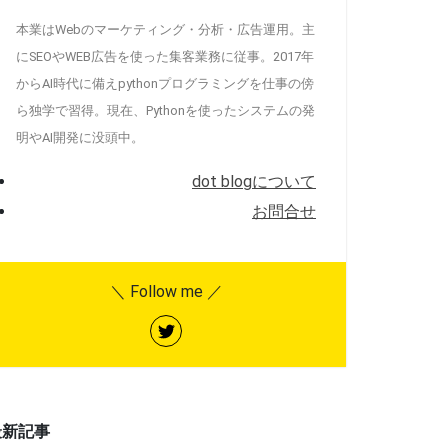
本業はWebのマーケティング・分析・広告運用。主
にSEOやWEB広告を使った集客業務に従事。2017年
からAI時代に備えpythonプログラミングを仕事の傍
ら独学で習得。現在、Pythonを使ったシステムの発
明やAI開発に没頭中。
dot blogについて
お問合せ
＼ Follow me ／
最新記事