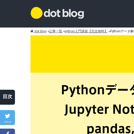
dot blog
»
記事一覧
»
python入門講座【完全無料】
»
Pythonデータ解析環
目次
Tweet