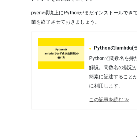
pyenv環境上にPythonがまだインストール
業を終了させておきましょう。
Pythonのlamb
Pythonで関数名を
解説。関数名の指定
簡素に記述すること
に利用します。
この記事を読む ≫