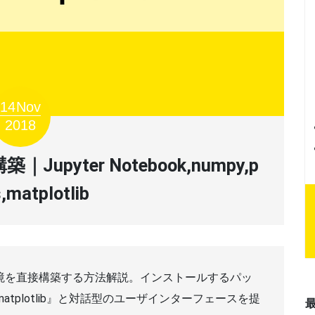
14
Nov
2018
upyter Notebook,numpy,p
,matplotlib
環境を直接構築する方法解説。インストールするパッ
,matplotlib』と対話型のユーザインターフェースを提