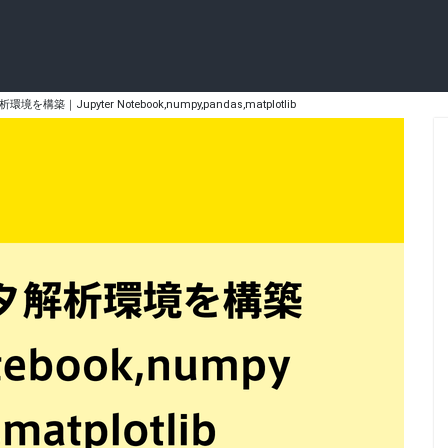
境を構築｜Jupyter Notebook,numpy,pandas,matplotlib