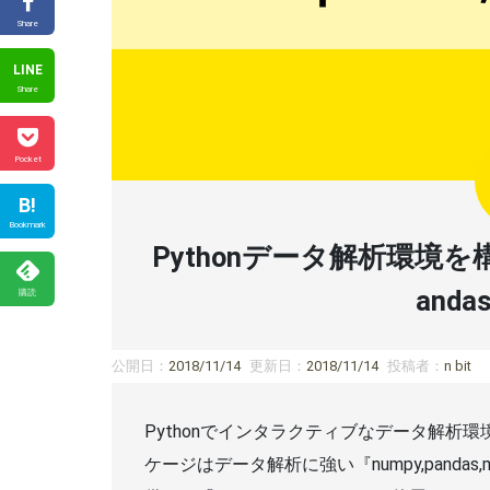
Share
LINE
Share
Pocket
B!
Bookmark
Pythonデータ解析環境を構築｜J
andas
購読
公開日：
2018/11/14
更新日：
2018/11/14
投稿者：
n bit
Pythonでインタラクティブなデータ解析
ケージはデータ解析に強い『numpy,pandas