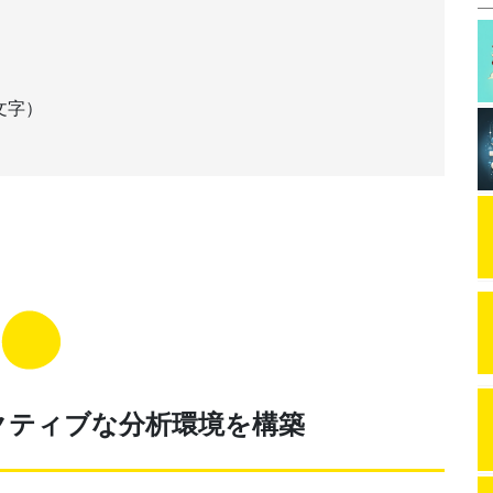
。
文字）
ラクティブな分析環境を構築