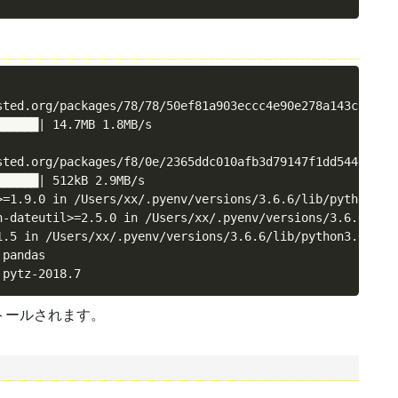
sted.org/packages/78/78/50ef81a903eccc4e90e278a143c9a053
█████| 14.7MB 1.8MB/s 

sted.org/packages/f8/0e/2365ddc010afb3d79147f1dd544e5ee24
█████| 512kB 2.9MB/s 

>=1.9.0 in /Users/xx/.pyenv/versions/3.6.6/lib/python3.6/
n-dateutil>=2.5.0 in /Users/xx/.pyenv/versions/3.6.6/lib/
1.5 in /Users/xx/.pyenv/versions/3.6.6/lib/python3.6/site
pandas

 pytz-2018.7
トールされます。