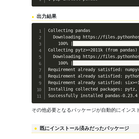
出力結果
Collecting pandas

  Downloading https://files.pythonho
    100% |███████████████████████████
Collecting pytz>=2011k (from pandas)

  Downloading https://files.pythonho
    100% |███████████████████████████
Requirement already satisfied: numpy
Requirement already satisfied: pytho
Requirement already satisfied: six>=
Installing collected packages: pytz, 
Successfully installed pandas-0.23.4
その他必要となるパッケージが自動的にインス
既にインストール済みだったパッケージ