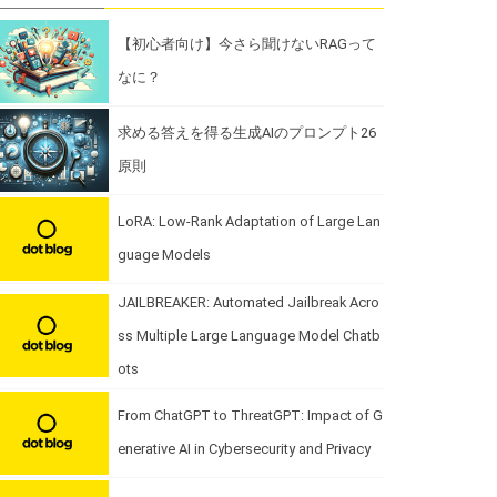
【初心者向け】今さら聞けないRAGって
なに？
求める答えを得る生成AIのプロンプト26
原則
LoRA: Low-Rank Adaptation of Large Lan
guage Models
JAILBREAKER: Automated Jailbreak Acro
ss Multiple Large Language Model Chatb
ots
From ChatGPT to ThreatGPT: Impact of G
enerative AI in Cybersecurity and Privacy