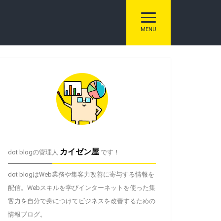
トグル ナビゲーシ
MENU
カイゼン屋
dot blogの管理人
です！
dot blogはWeb業務や集客力改善に寄与する情報を
配信。Webスキルを学びインターネットを使った集
客力を自分で身につけてビジネスを改善するための
情報ブログ。