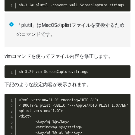
sh–3.2# plutil -convert xml1 ScreenCapture.strings
「plutil」はMacOSのplistファイルを変換するため
のコマンドです。
vimコマンドを使ってファイル内容を修正します。
sh–3.2# vim ScreenCapture.strings
下記のような設定内容が表示されます。
<?xml version="1.0" encoding="UTF-8"?>

<!DOCTYPE plist PUBLIC "-//Apple//DTD PLIST 1.0//EN" "h
<plist version="1.0">

<dict>

        <key>%@ %@</key>

        <string>%@ %@</string>

        <key>%@ %@ at %@</key>
