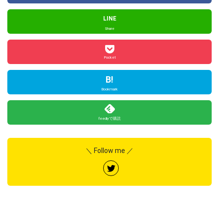
LINE
Share
Pocket
B!
Bookmark
feedlyで購読
＼ Follow me ／