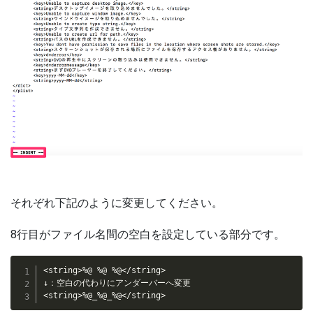
それぞれ下記のように変更してください。
8行目がファイル名間の空白を設定している部分です。
<string>%@ %@ %@</string>

↓：空白の代わりにアンダーバーへ変更

<string>%@_%@_%@</string>