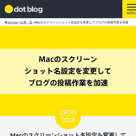
ト
MEN
dot blog
»
記事一覧
»
Macのスクリーンショット名設定を変更してブログの投稿作業を加速
19
Oct
2018
Macのスクリーンショット名設定を変更して