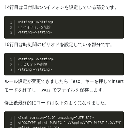
14行目は日付間のハイフォンを設定している部分です。
<string>-</string>

↓：ハイフォンを削除

16行目は時刻間のピリオドを設定している部分です。
<string>.</string>

↓：ピリオドを削除

ルール設定が変更できましたら「esc」キーを押してinsert
モードを終了し「:wq」でファイルを保存します。
修正後最終的にコードは以下のようになりました。
<?xml version="1.0" encoding="UTF-8"?>

<!DOCTYPE plist PUBLIC "-//Apple//DTD PLIST 1.0//EN" "h
<plist version="1.0">
