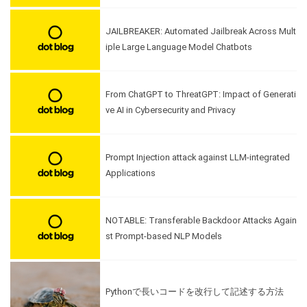
JAILBREAKER: Automated Jailbreak Across Mult
iple Large Language Model Chatbots
From ChatGPT to ThreatGPT: Impact of Generati
ve AI in Cybersecurity and Privacy
Prompt Injection attack against LLM-integrated
Applications
NOTABLE: Transferable Backdoor Attacks Again
st Prompt-based NLP Models
Pythonで長いコードを改行して記述する方法