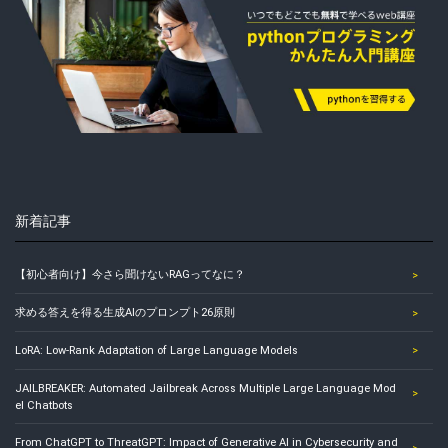
新着記事
【初心者向け】今さら聞けないRAGってなに？
求める答えを得る生成AIのプロンプト26原則
LoRA: Low-Rank Adaptation of Large Language Models
JAILBREAKER: Automated Jailbreak Across Multiple Large Language Mod
el Chatbots
From ChatGPT to ThreatGPT: Impact of Generative AI in Cybersecurity and