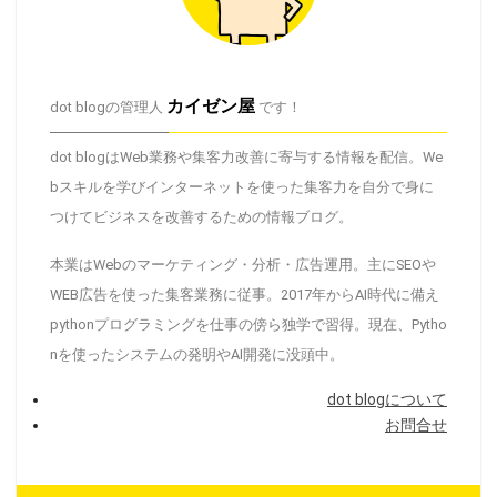
カイゼン屋
dot blogの管理人
です！
dot blogはWeb業務や集客力改善に寄与する情報を配信。We
bスキルを学びインターネットを使った集客力を自分で身に
つけてビジネスを改善するための情報ブログ。
本業はWebのマーケティング・分析・広告運用。主にSEOや
WEB広告を使った集客業務に従事。2017年からAI時代に備え
pythonプログラミングを仕事の傍ら独学で習得。現在、Pytho
nを使ったシステムの発明やAI開発に没頭中。
dot blogについて
お問合せ