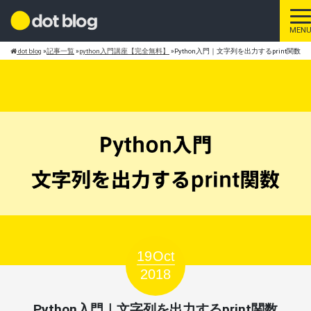
ト
MEN
dot blog
»
記事一覧
»
python入門講座【完全無料】
»
Python入門｜文字列を出力するprint関数
19
Oct
2018
Python入門｜文字列を出力するprint関数