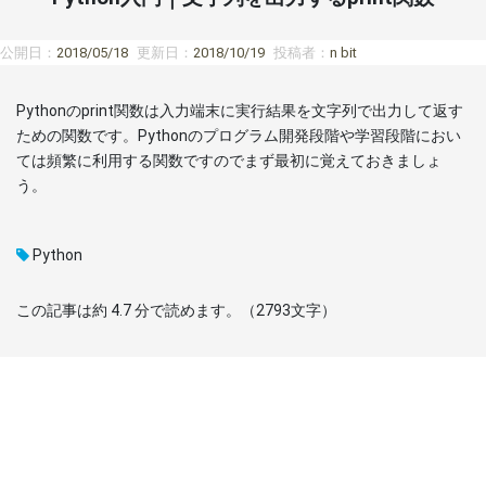
公開日：
2018/05/18
更新日：
2018/10/19
投稿者：
n bit
Pythonのprint関数は入力端末に実行結果を文字列で出力して返す
ための関数です。Pythonのプログラム開発段階や学習段階におい
ては頻繁に利用する関数ですのでまず最初に覚えておきましょ
う。
Python
この記事は約
4.7
分で読めます。（
2793
文字）