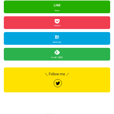
LINE
Share
Pocket
B!
Bookmark
feedlyで購読
＼ Follow me ／