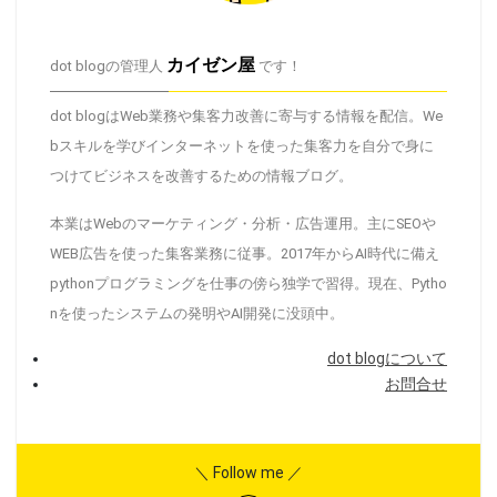
カイゼン屋
dot blogの管理人
です！
dot blogはWeb業務や集客力改善に寄与する情報を配信。We
bスキルを学びインターネットを使った集客力を自分で身に
つけてビジネスを改善するための情報ブログ。
本業はWebのマーケティング・分析・広告運用。主にSEOや
WEB広告を使った集客業務に従事。2017年からAI時代に備え
pythonプログラミングを仕事の傍ら独学で習得。現在、Pytho
nを使ったシステムの発明やAI開発に没頭中。
dot blogについて
お問合せ
＼ Follow me ／