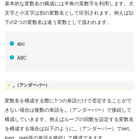
基本的な変数名の構成には半角の英数字を利用します。大
文字と小文字は別の変数名として区別されます。例えば以
下の2つの変数名は違う変数として扱われます。
abc
ABC
_（アンダーバー）
変数名を構成する際に1つの単語だけで否定することがで
きない場合は複数の単語を_（アンダーバー）で接続して
構成していきます。例えばループの回数を設定する変数名
を構成する場合は以下のように_（アンダーバー）でset、
loop、num等の単語を接続して構成できます。