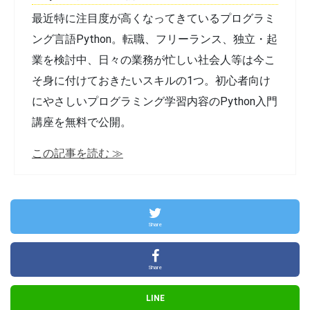
最近特に注目度が高くなってきているプログラミ
ング言語Python。転職、フリーランス、独立・起
業を検討中、日々の業務が忙しい社会人等は今こ
そ身に付けておきたいスキルの1つ。初心者向け
にやさしいプログラミング学習内容のPython入門
講座を無料で公開。
この記事を読む ≫
Share
Share
LINE