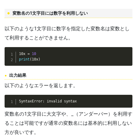
変数名の1文字目には数字を利用しない
以下のような1文字目に数字を指定した変数名は変数とし
て利用することができません。
10x 
=
10
print
(
10x
)
出力結果
以下のようなエラーを返します。
SyntaxError: invalid syntax
変数名の1文字目に大文字や、_（アンダーバー）を利用す
ることは可能ですが通常の変数名には基本的に利用しない
方が良いです。