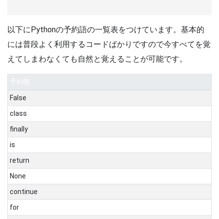
以下にPythonの予約語の一覧表をつけています。基本的
には普段よく利用するコードばかりですので今すべてを覚
えてしまわなくても自然と覚えることが可能です。
予約後
False
class
finally
is
return
None
continue
for