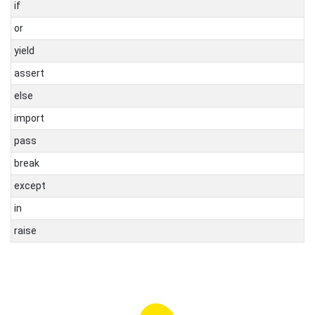
if
or
yield
assert
else
import
pass
break
except
in
raise