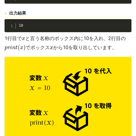
出力結果
10
x
1行目で
と言う名称のボックス内に10を入れ、2行目の
p
r
i
n
t
(
x
)
x
でボックス
から10を取り出しています。