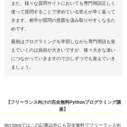
また、様々な質問サイトにおいても専門用語正しく
使って質問することで求めている答えが早く返って
きます。相手が質問の意図を汲み取りやすくなるた
めです。
最初はプログラミングを学習しながら専門用語も覚
えていくのは負担が大きいですが、後々大きな違い
につながっていきますので少しずつでも覚えていき
ましょう。
【フリーランス向けの完全無料Pythonプログラミング講
座】
dot blogではこの記事以外にも完全無料でフリーランス向